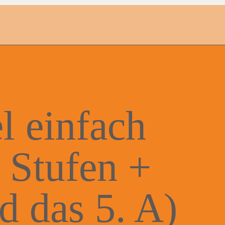
 einfach
4 Stufen +
d das 5. A)