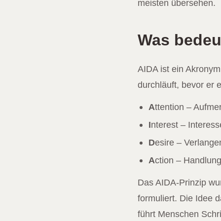
meisten übersehen.
Was bedeu
AIDA ist ein Akronym
durchläuft, bevor er 
A
ttention – Aufme
I
nterest – Interess
D
esire – Verlange
A
ction – Handlun
Das AIDA-Prinzip wu
formuliert. Die Idee
führt Menschen Schri