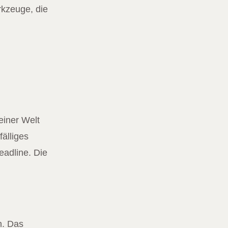
rkzeuge, die
einer Welt
älliges
eadline. Die
n. Das