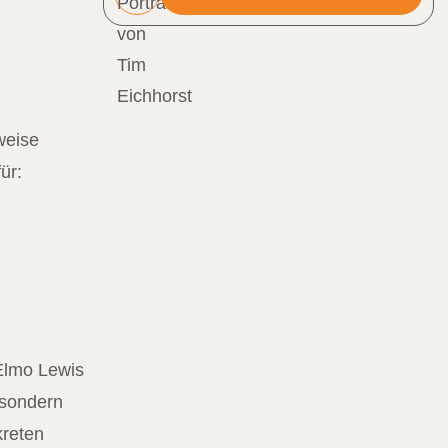
weise
ür:
Elmo Lewis
 sondern
kreten