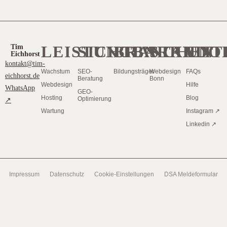
LEISTUNGEN
SICHTBARKEIT
BRANCHEN
STANDO
UNT
Tim
Eichhorst
kontakt@tim-
Wachstum
SEO-
Bildungsträger
Webdesign
FAQs
eichhorst.de
Beratung
Bonn
Webdesign
Hilfe
WhatsApp
GEO-
Hosting
Blog
Optimierung
↗
Wartung
Instagram ↗
Linkedin ↗
Impressum
Datenschutz
Cookie-Einstellungen
DSA Meldeformular