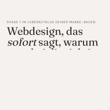
PHASE 1 IM LEBENSZYKLUS DEINER MARKE: BAUEN.
Webdesign, das
sofort
sagt, warum
man bei dir richtig
ist.
Premium-Webdesign für Marken, die auch
im Web hochwertig wirken wollen. Ihr
bekommt keine schöne Hülle, sondern ein
System aus Positionierung, Struktur und
Design, das Menschen führt — und euch