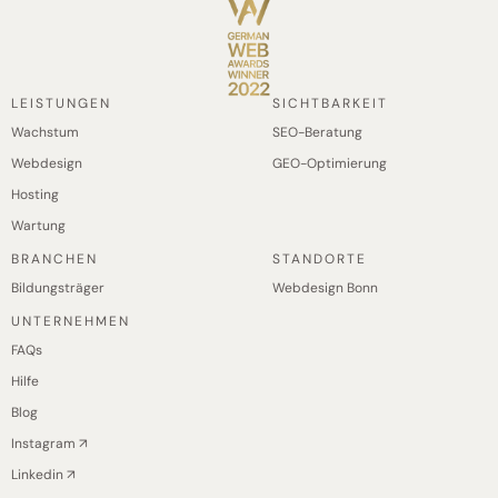
LEISTUNGEN
SICHTBARKEIT
Wachstum
SEO-Beratung
Webdesign
GEO-Optimierung
Hosting
Wartung
BRANCHEN
STANDORTE
Bildungsträger
Webdesign Bonn
UNTERNEHMEN
FAQs
Hilfe
Blog
Instagram ↗
Linkedin ↗