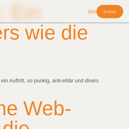
: Ein
Hilfe
Kontakt
ers wie die
Auftritt, so punkig, anti-elitär und divers
ine Web-
 die