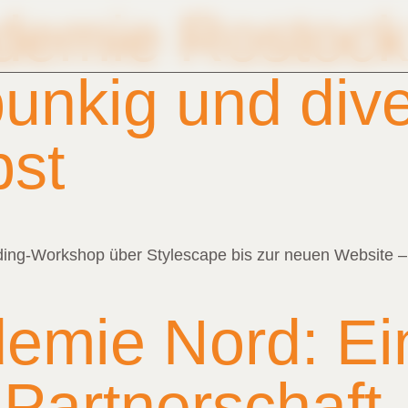
demie Rostock
 punkig und div
bst
ng-Workshop über Stylescape bis zur neuen Website – ein 
demie Nord: E
artnerschaft,