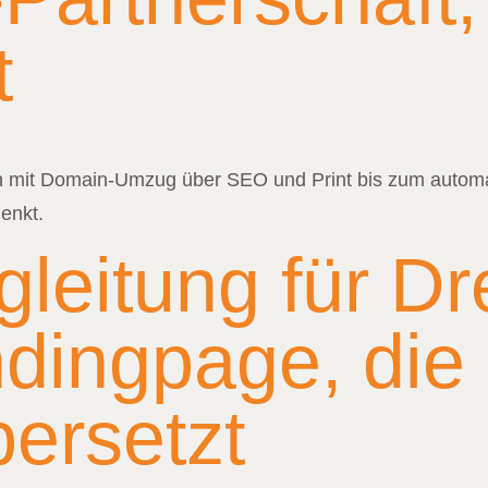
t
mit Domain-Umzug über SEO und Print bis zum automat
enkt.
leitung für Dre
ndingpage, di
bersetzt