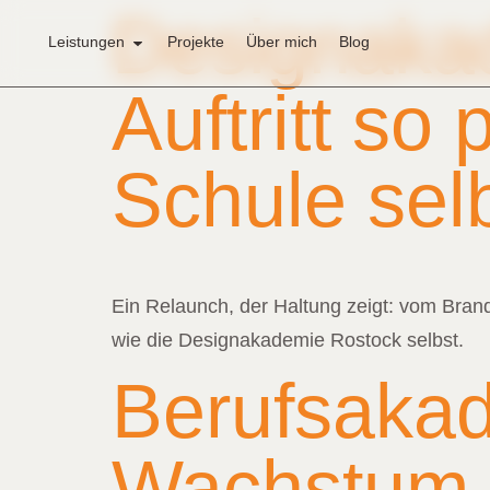
Designaka
Leistungen
Projekte
Über mich
Blog
Auftritt so
Schule sel
Ein Relaunch, der Haltung zeigt: vom Brandi
wie die Designakademie Rostock selbst.
Berufsaka
Wachstum-P